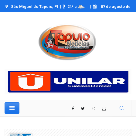
São Miguel do Tapuio, PI |
24
º c
|
07 de agosto de
2026