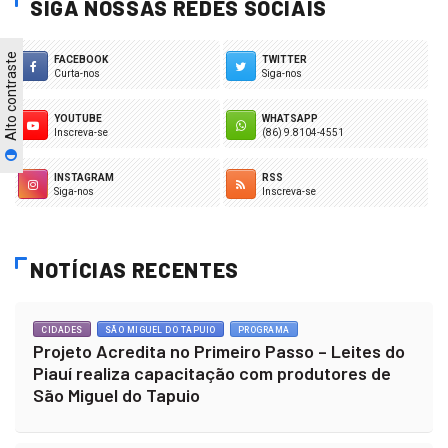
SIGA NOSSAS REDES SOCIAIS
Alto contraste
FACEBOOK
TWITTER
Curta-nos
Siga-nos
YOUTUBE
WHATSAPP
Inscreva-se
(86) 9.8104-4551
INSTAGRAM
RSS
Siga-nos
Inscreva-se
NOTÍCIAS RECENTES
CIDADES
SÃO MIGUEL DO TAPUIO
PROGRAMA
Projeto Acredita no Primeiro Passo – Leites do
Piauí realiza capacitação com produtores de
São Miguel do Tapuio