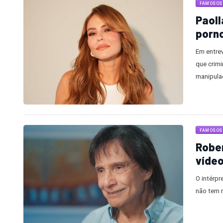
FAMOSOS
Paoll
porn
Em entrev
que crim
manipula
FAMOSOS
Rober
vídeo
O intérpr
não tem 