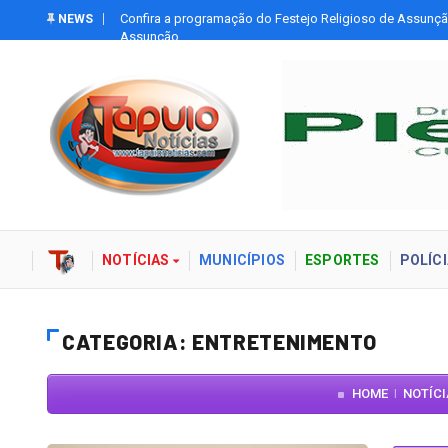
ora da
Paolla Oliveira relata ser vítima de deepfakes pornográfi
NEWS
NOTÍCIAS
MUNICÍPIOS
ESPORTES
POLÍCI
CATEGORIA: ENTRETENIMENTO
HOME
NOTÍC
|