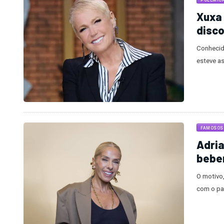
POLÊMIC
Xuxa
disc
Conhecid
esteve a
FAMOSOS
Adria
beber
O motivo,
com o pai