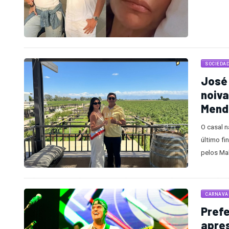
SOCIEDA
José 
noiva
Mend
O casal n
último f
pelos Mal
CARNAVAL
Prefe
apres