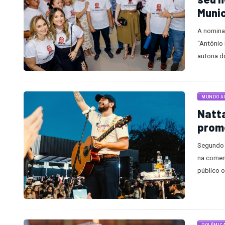
Munic
A nomina
“Antônio
autoria d
MUNDO AR
Natt
prom
Segundo 
na comem
público o