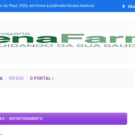
cos
Óper
São 
A
VÍDEOS
O PORTAL
IAS
ENTRETENIMENTO
|