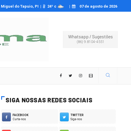
a da Serra da Capivara encerra edição 2026 reunindo mais de 3 mil pessoas
Miguel do Tapuio, PI |
24
º c
|
07 de agosto de 2026
Whatsapp
/
Sugestões
(86) 9.8104-4551
SIGA NOSSAS REDES SOCIAIS
FACEBOOK
TWITTER
Curta-nos
Siga-nos