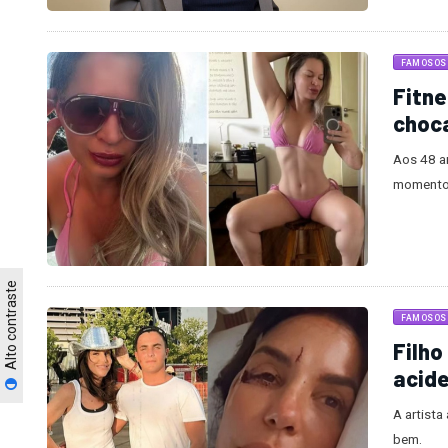
FAMOSOS
Fitn
choca
Aos 48 an
momento 
Alto contraste
FAMOSOS
Filho
acid
A artist
bem.