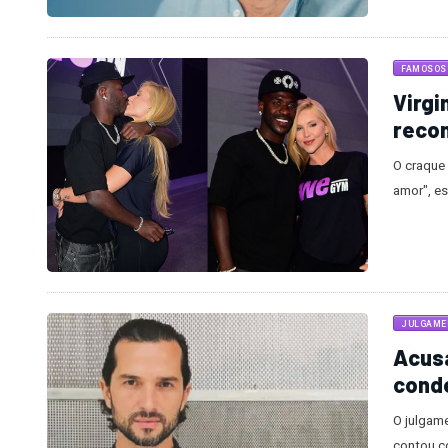
FAMOSOS
Virgi
recon
O craque
amor", es
JULGAME
Acusa
conde
O julgame
contou c