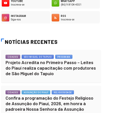
YOUTUBE
WHATSAPP
Inscreva-se
(86) 9.8104-4551
INSTAGRAM
RSS
Siga-nos
Inscreva-se
NOTÍCIAS RECENTES
CIDADES
SÃO MIGUEL DO TAPUIO
PROGRAMA
Projeto Acredita no Primeiro Passo – Leites
do Piauí realiza capacitação com produtores
de São Miguel do Tapuio
CIDADES
ASSUNÇÃO DO PIAUÍ
RELIGIOSIDADE
Confira a programação do Festejo Religioso
de Assunção do Piauí, 2026, em honra à
padroeira Nossa Senhora da Assunção