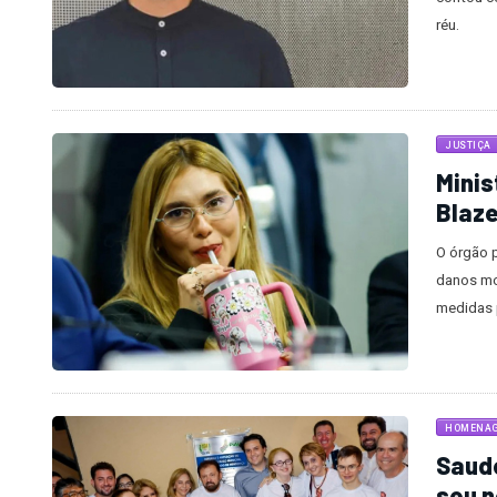
réu.
JUSTIÇA
Minis
Blaze
O órgão 
danos mo
medidas p
HOMENA
Saud
seu 