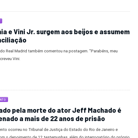
nia e Vini Jr. surgem aos beijos e assumem
ciliação
 do Real Madrid também comentou na postagem. "Parabéns, meu
creveu Vini.
NTO
do pela morte do ator Jeff Machado é
nado a mais de 22 anos de prisão
nto ocorreu no Tribunal de Justiça do Estado do Rio de Janeiro e
om o depoimento de 12 testemunhas, além do interrogatório do próprio