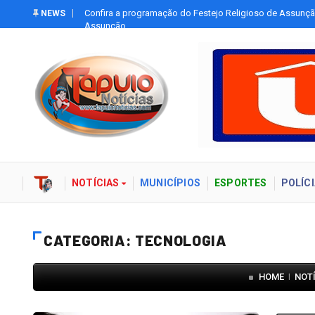
Tapuio
Confira a programação do Festejo Religioso de Assunçã
NEWS
Assunção
NOTÍCIAS
MUNICÍPIOS
ESPORTES
POLÍCI
CATEGORIA: TECNOLOGIA
HOME
NOT
|