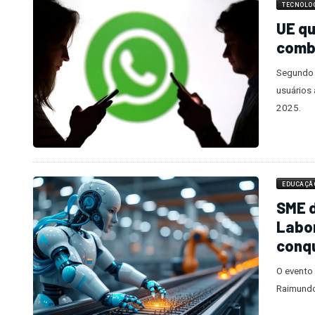
TECNOLO
UE qu
comb
Segundo 
usuários
2025.
EDUCAÇÃ
SME d
Labor
conq
O evento 
Raimundo