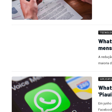
TECNOLO
What
mens
A reduçã
maioria d
APLICATI
What
'Piau
Em junho
Faceboo