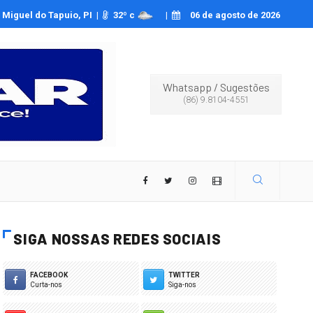
a Oliveira relata ser vítima de deepfakes pornográficos
Miguel do Tapuio, PI |
32
º c
|
06 de agosto de 2026
Whatsapp
/
Sugestões
(86) 9.8104-4551
SIGA NOSSAS REDES SOCIAIS
FACEBOOK
TWITTER
Curta-nos
Siga-nos