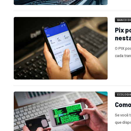
BANCO DI
Pix p
nesta
O PIX po
cada tra
ECOLOGI
Como 
Se você t
que disp