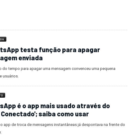
GIA
tsApp testa função para apagar
agem enviada
o do tempo para apagar uma mensagem convenceu uma pequena
e usuários.
VO
sApp é o app mais usado através do
í Conectado'; saiba como usar
 o app de troca de mensagens instantâneas já despontava na frente do
k