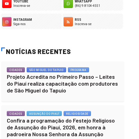
YOUTUBE
WHATSAPP
Inscreva-se
(86) 9.8104-4551
INSTAGRAM
RSS
Siga-nos
Inscreva-se
NOTÍCIAS RECENTES
CIDADES
SÃO MIGUEL DO TAPUIO
PROGRAMA
Projeto Acredita no Primeiro Passo – Leites
do Piauí realiza capacitação com produtores
de São Miguel do Tapuio
CIDADES
ASSUNÇÃO DO PIAUÍ
RELIGIOSIDADE
Confira a programação do Festejo Religioso
de Assunção do Piauí, 2026, em honra à
padroeira Nossa Senhora da Assunção