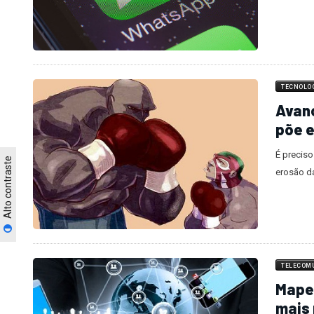
TECNOLO
Avanç
põe e
É preciso
Alto contraste
erosão d
TELECOM
Mapea
mais 