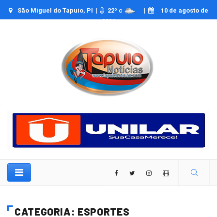
São Miguel do Tapuio, PI |
22
º c
|
10 de agosto de
2026
CATEGORIA: ESPORTES