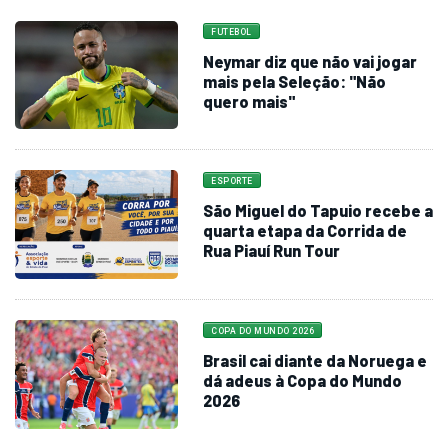
FUTEBOL
Neymar diz que não vai jogar
mais pela Seleção: "Não
quero mais"
ESPORTE
São Miguel do Tapuio recebe a
quarta etapa da Corrida de
Rua Piauí Run Tour
COPA DO MUNDO 2026
Brasil cai diante da Noruega e
dá adeus à Copa do Mundo
2026