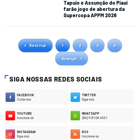
Tapuio e Assunção do Piauí
farão jogo de abertura da
Supercopa APPM 2026
Retornar
1
2
3
4
Avançar
SIGA NOSSAS REDES SOCIAIS
FACEBOOK
TWITTER
Curta-nos
Siga-nos
YOUTUBE
WHATSAPP
Inscreva-se
(86) 9.8104-4551
INSTAGRAM
RSS
Siga-nos
Inscreva-se