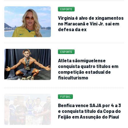
ESPORTE
Virginia é alvo de xingamentos
no Maracanã e Vini Jr. sai em
defesa da ex
ESPORTE
Atleta sãomiguelense
conquista quatro títulos em
competição estadual de
fisiculturismo
FUTSAL
Benfica vence SAJA por 4 a 3
e conquista título da Copa do
Feijão em Assunção do Piauí