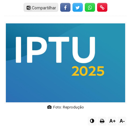
Compartilhar
Facebook
Twitter
Whatsapp
Hiperlink
Foto: Reprodução
A+
A-