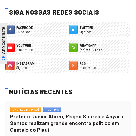
SIGA NOSSAS REDES SOCIAIS
FACEBOOK
TWITTER
Alto contraste
Curta-nos
Siga-nos
YOUTUBE
WHATSAPP
Inscreva-se
(86) 9.8104-4551
INSTAGRAM
RSS
Siga-nos
Inscreva-se
NOTÍCIAS RECENTES
CASTELO DO PIAUÍ
POLÍTICA
Prefeito Júnior Abreu, Magno Soares e Anyara
Santos realizam grande encontro político em
Castelo do Piauí