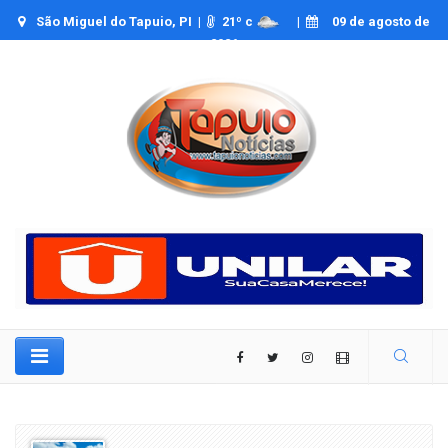
São Miguel do Tapuio, PI |
21
º c
|
09 de agosto de
2026