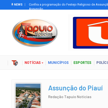
Tapuio
Confira a programação do Festejo Religioso de Assunçã
NEWS
Assunção
NOTÍCIAS
MUNICÍPIOS
ESPORTES
POLÍCI
Assunção do Piauí
Redação Tapuio Notícias