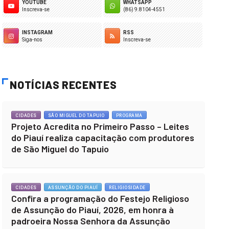
YOUTUBE
WHATSAPP
Inscreva-se
(86) 9.8104-4551
INSTAGRAM
RSS
Siga-nos
Inscreva-se
NOTÍCIAS RECENTES
CIDADES
SÃO MIGUEL DO TAPUIO
PROGRAMA
Projeto Acredita no Primeiro Passo – Leites
do Piauí realiza capacitação com produtores
de São Miguel do Tapuio
CIDADES
ASSUNÇÃO DO PIAUÍ
RELIGIOSIDADE
Confira a programação do Festejo Religioso
de Assunção do Piauí, 2026, em honra à
padroeira Nossa Senhora da Assunção