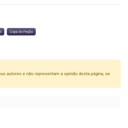
al
Copa do Feijão
us autores e não representam a opinião desta página, se