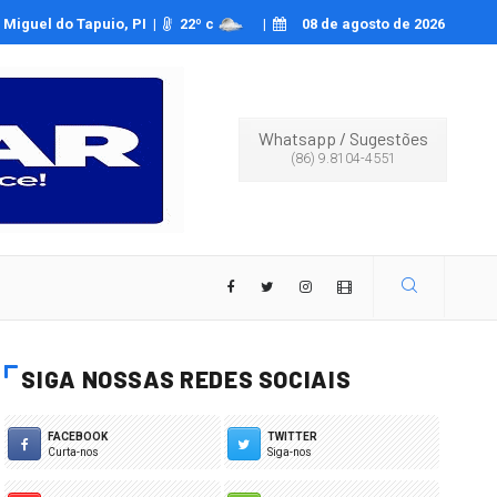
a Oliveira relata ser vítima de deepfakes pornográficos
Miguel do Tapuio, PI |
22
º c
|
08 de agosto de 2026
Whatsapp
/
Sugestões
(86) 9.8104-4551
SIGA NOSSAS REDES SOCIAIS
FACEBOOK
TWITTER
Curta-nos
Siga-nos