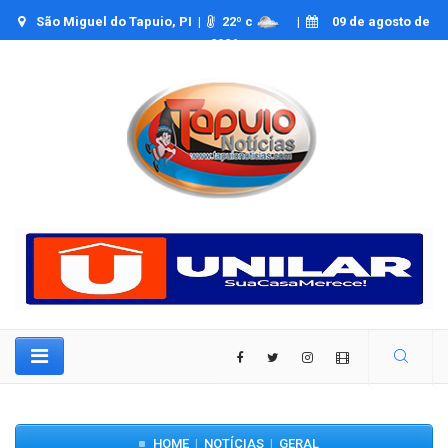
São Miguel do Tapuio, PI |
22
º c
|
09 de agosto de
2026
HOME
NOTÍCIAS
GERAL
|
|