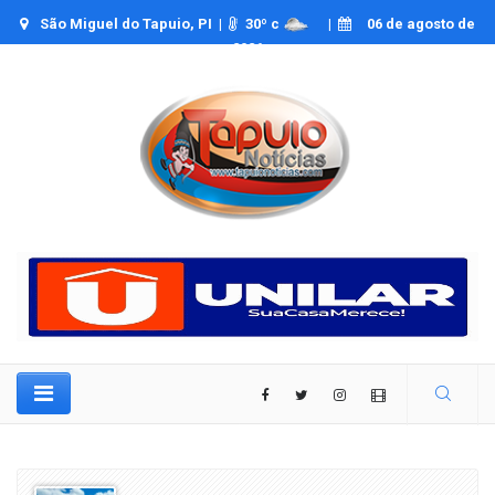
São Miguel do Tapuio, PI |
30
º c
|
06 de agosto de
2026