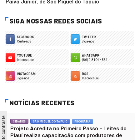
Paiva Júnior, de São Miguel do Tapuio
SIGA NOSSAS REDES SOCIAIS
FACEBOOK
TWITTER
Curta-nos
Siga-nos
YOUTUBE
WHATSAPP
Inscreva-se
(86) 9.8104-4551
INSTAGRAM
RSS
Siga-nos
Inscreva-se
NOTÍCIAS RECENTES
Alto contraste
CIDADES
SÃO MIGUEL DO TAPUIO
PROGRAMA
Projeto Acredita no Primeiro Passo – Leites do
Piauí realiza capacitação com produtores de