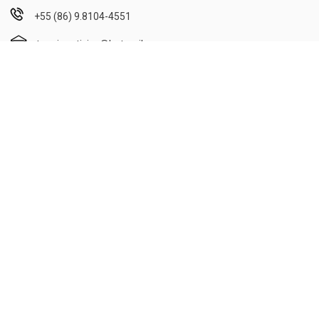
+55 (86) 9.8104-4551
tapuionoticias@hotmail.com
Segunda a Sexta: 08h00min às 12h00min e 14h00min às
18h00min;
Sábado: 08h00min às 12h00min.
Publicidade