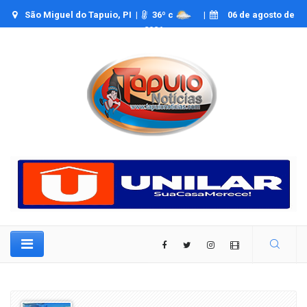
São Miguel do Tapuio, PI |
36
º c
|
06 de agosto de
2026