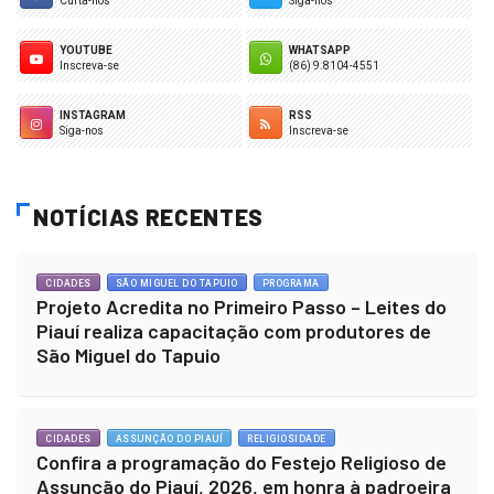
Curta-nos
Siga-nos
YOUTUBE
WHATSAPP
Inscreva-se
(86) 9.8104-4551
INSTAGRAM
RSS
Siga-nos
Inscreva-se
NOTÍCIAS RECENTES
CIDADES
SÃO MIGUEL DO TAPUIO
PROGRAMA
Projeto Acredita no Primeiro Passo – Leites do
Piauí realiza capacitação com produtores de
São Miguel do Tapuio
CIDADES
ASSUNÇÃO DO PIAUÍ
RELIGIOSIDADE
Confira a programação do Festejo Religioso de
Assunção do Piauí, 2026, em honra à padroeira