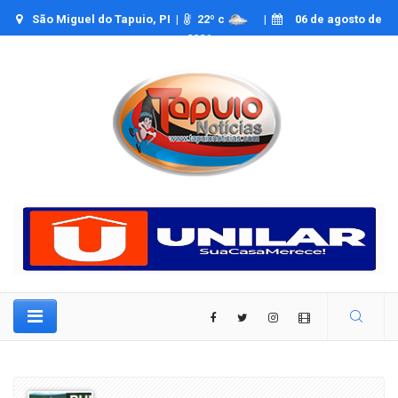
São Miguel do Tapuio, PI |
22
º c
|
06 de agosto de
2026