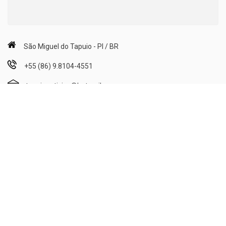
São Miguel do Tapuio - PI / BR
+55 (86) 9.8104-4551
tapuionoticias@hotmail.com
Segunda a Sexta: 08h00min às 12h00min e 14h00min às
18h00min;
Sábado: 08h00min às 12h00min.
Publicidade