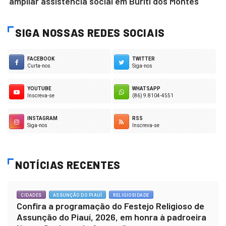
ampliar assistência social em Buriti dos Montes
SIGA NOSSAS REDES SOCIAIS
FACEBOOK
TWITTER
Curta-nos
Siga-nos
YOUTUBE
WHATSAPP
Inscreva-se
(86) 9.8104-4551
INSTAGRAM
RSS
Siga-nos
Inscreva-se
NOTÍCIAS RECENTES
CIDADES
ASSUNÇÃO DO PIAUÍ
RELIGIOSIDADE
Confira a programação do Festejo Religioso de
Assunção do Piauí, 2026, em honra à padroeira