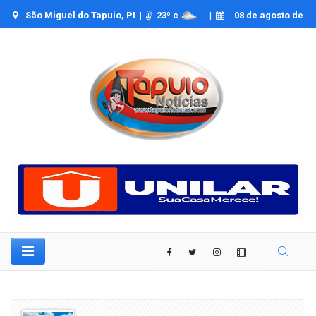
São Miguel do Tapuio, PI |
23
º c
|
08 de agosto de
2026