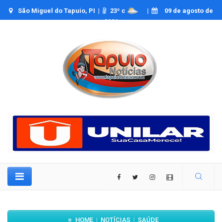
São Miguel do Tapuio, PI |
23
º c
|
09 de agosto de
2026
HOME
NOTÍCIAS
SAÚDE
|
|