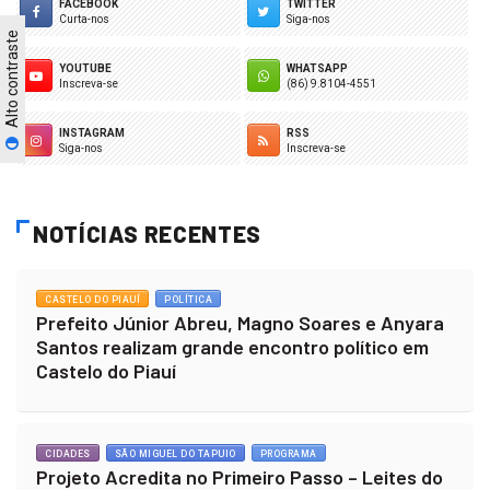
FACEBOOK
TWITTER
Curta-nos
Siga-nos
Alto contraste
YOUTUBE
WHATSAPP
Inscreva-se
(86) 9.8104-4551
INSTAGRAM
RSS
Siga-nos
Inscreva-se
NOTÍCIAS RECENTES
CASTELO DO PIAUÍ
POLÍTICA
Prefeito Júnior Abreu, Magno Soares e Anyara
Santos realizam grande encontro político em
Castelo do Piauí
CIDADES
SÃO MIGUEL DO TAPUIO
PROGRAMA
Projeto Acredita no Primeiro Passo – Leites do