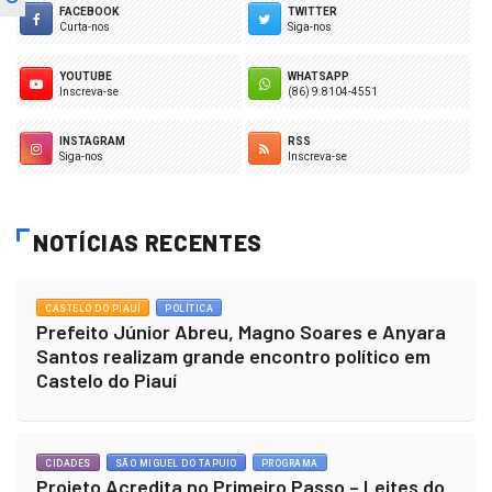
FACEBOOK
TWITTER
Curta-nos
Siga-nos
YOUTUBE
WHATSAPP
Inscreva-se
(86) 9.8104-4551
INSTAGRAM
RSS
Siga-nos
Inscreva-se
NOTÍCIAS RECENTES
CASTELO DO PIAUÍ
POLÍTICA
Prefeito Júnior Abreu, Magno Soares e Anyara
Santos realizam grande encontro político em
Castelo do Piauí
CIDADES
SÃO MIGUEL DO TAPUIO
PROGRAMA
Projeto Acredita no Primeiro Passo – Leites do