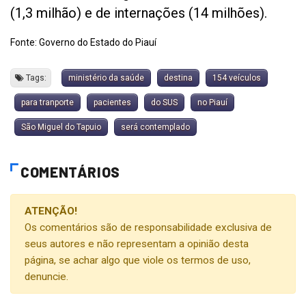
(1,3 milhão) e de internações (14 milhões).
Fonte: Governo do Estado do Piauí
Tags:
ministério da saúde
destina
154 veículos
para tranporte
pacientes
do SUS
no Piauí
São Miguel do Tapuio
será contemplado
COMENTÁRIOS
ATENÇÃO!
Os comentários são de responsabilidade exclusiva de
seus autores e não representam a opinião desta
página, se achar algo que viole os termos de uso,
denuncie.