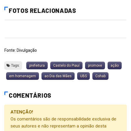
FOTOS RELACIONADAS
Fonte: Divulgação
Tags:
prefeitura
Castelo do Piauí
promove
ação
em homenagem
ao Dia das Mães
UBS
Cohab
COMENTÁRIOS
ATENÇÃO!
Os comentários são de responsabilidade exclusiva de
seus autores e não representam a opinião desta