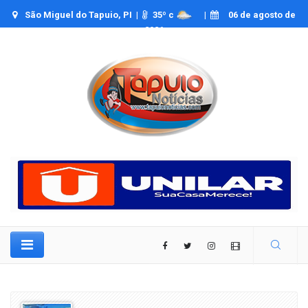
São Miguel do Tapuio, PI |
35
º c
|
06 de agosto de
2026