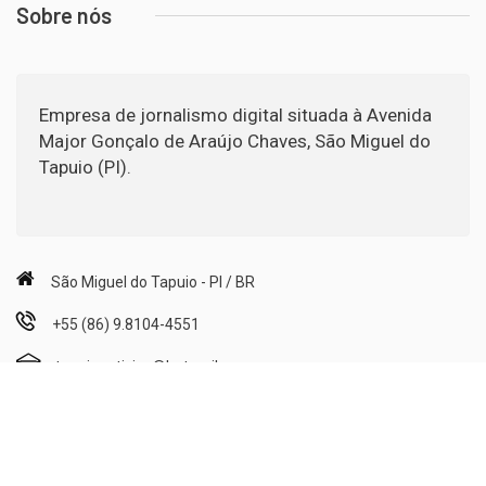
Sobre nós
Empresa de jornalismo digital situada à Avenida
Major Gonçalo de Araújo Chaves, São Miguel do
Tapuio (PI).
São Miguel do Tapuio - PI / BR
+55 (86) 9.8104-4551
tapuionoticias@hotmail.com
Segunda a Sexta: 08h00min às 12h00min e 14h00min às
18h00min;
Sábado: 08h00min às 12h00min.