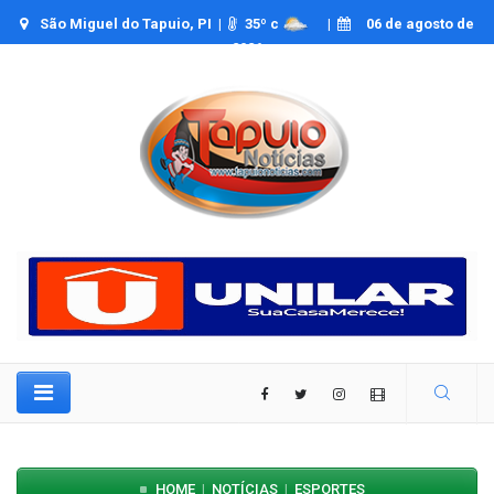
São Miguel do Tapuio, PI |
35
º c
|
06 de agosto de
2026
HOME
NOTÍCIAS
ESPORTES
|
|