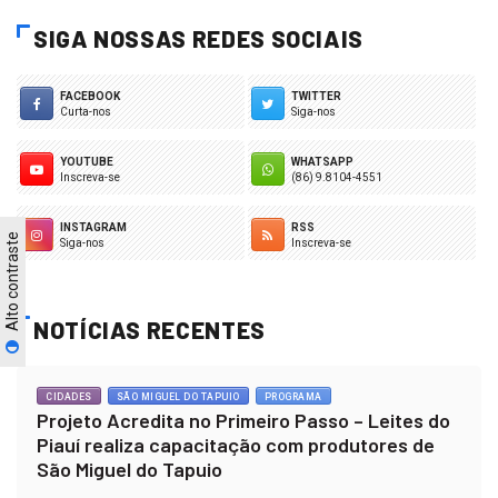
SIGA NOSSAS REDES SOCIAIS
FACEBOOK
TWITTER
Curta-nos
Siga-nos
YOUTUBE
WHATSAPP
Inscreva-se
(86) 9.8104-4551
INSTAGRAM
RSS
Alto contraste
Siga-nos
Inscreva-se
NOTÍCIAS RECENTES
CIDADES
SÃO MIGUEL DO TAPUIO
PROGRAMA
Projeto Acredita no Primeiro Passo – Leites do
Piauí realiza capacitação com produtores de
São Miguel do Tapuio