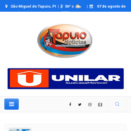
São Miguel do Tapuio, PI |
36
º c
|
07 de agosto de
2026