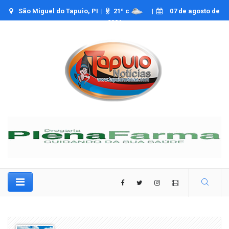
São Miguel do Tapuio, PI |
21
º c
|
07 de agosto de
2026