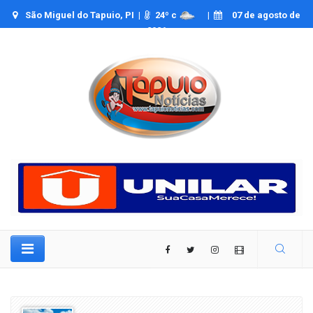
São Miguel do Tapuio, PI |
24
º c
|
07 de agosto de
2026