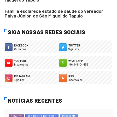
Família esclarece estado de saúde do vereador
Paiva Júnior, de São Miguel do Tapuio
SIGA NOSSAS REDES SOCIAIS
FACEBOOK
TWITTER
Curta-nos
Siga-nos
YOUTUBE
WHATSAPP
Inscreva-se
(86) 9.8104-4551
INSTAGRAM
RSS
Siga-nos
Inscreva-se
NOTÍCIAS RECENTES
CIDADES
SÃO MIGUEL DO TAPUIO
PROGRAMA