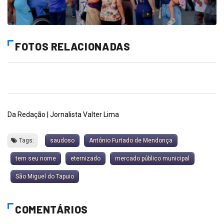
FOTOS RELACIONADAS
Da Redação | Jornalista Valter Lima
Tags:
saudoso
Antônio Furtado de Mendonça
tem seu nome
eternizado
mercado público municipal
São Miguel do Tapuio
COMENTÁRIOS