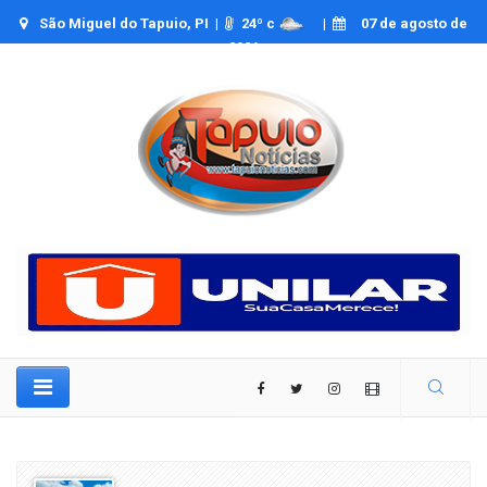
São Miguel do Tapuio, PI |
24
º c
|
07 de agosto de
2026