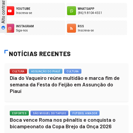
Alto contraste
YOUTUBE
WHATSAPP
Inscreva-se
(86) 9.8104-4551
INSTAGRAM
RSS
Siga-nos
Inscreva-se
NOTÍCIAS RECENTES
CULTURA
ASSUNÇÃO DO PIAUÍ
CULTURA
Dia do Vaqueiro reúne multidão e marca fim de
semana da Festa do Feijão em Assunção do
Piauí
ESPORTES
SÃO MIGUEL DO TAPUIO
FUTEBOL AMADOR
Boca vence Roma nos pênaltis e conquista o
bicampeonato da Copa Brejo da Onça 2026