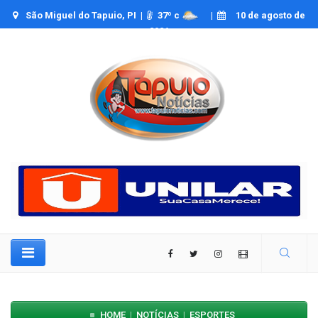
São Miguel do Tapuio, PI |
37
º c
|
10 de agosto de
2026
HOME
NOTÍCIAS
ESPORTES
|
|