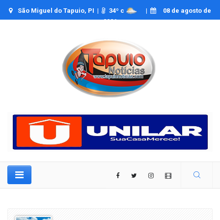
São Miguel do Tapuio, PI |
34
º c
|
08 de agosto de
2026