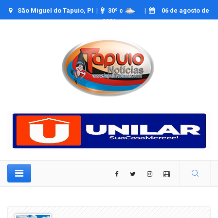
São Miguel do Tapuio, PI |
30
º c
|
06 de agosto de
2026