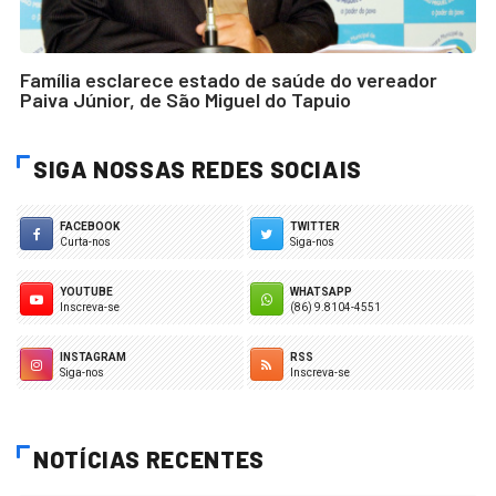
Família esclarece estado de saúde do vereador
Paiva Júnior, de São Miguel do Tapuio
SIGA NOSSAS REDES SOCIAIS
FACEBOOK
TWITTER
Curta-nos
Siga-nos
YOUTUBE
WHATSAPP
Inscreva-se
(86) 9.8104-4551
INSTAGRAM
RSS
Siga-nos
Inscreva-se
NOTÍCIAS RECENTES