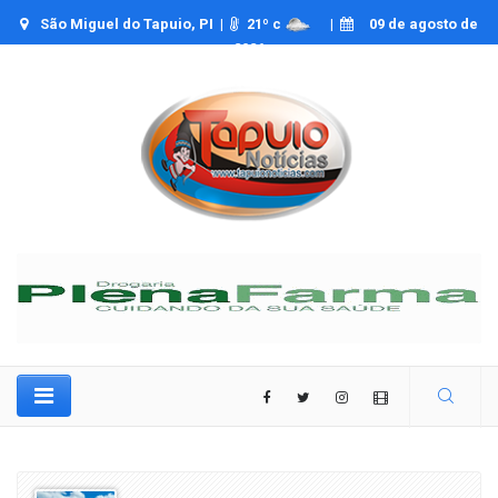
São Miguel do Tapuio, PI |
21
º c
|
09 de agosto de
2026