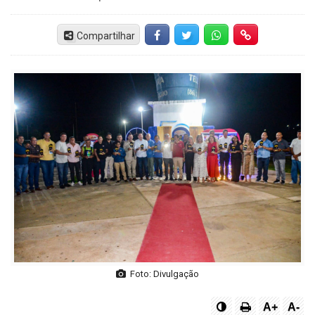
Compartilhar
Facebook
Twitter
Whatsapp
Hiperlink
Foto: Divulgação
A+
A-