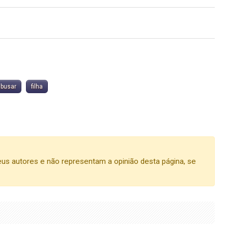
abusar
filha
us autores e não representam a opinião desta página, se