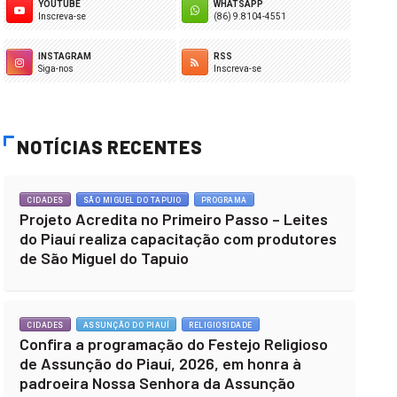
YOUTUBE
WHATSAPP
Inscreva-se
(86) 9.8104-4551
INSTAGRAM
RSS
Siga-nos
Inscreva-se
NOTÍCIAS RECENTES
CIDADES
SÃO MIGUEL DO TAPUIO
PROGRAMA
Projeto Acredita no Primeiro Passo – Leites
do Piauí realiza capacitação com produtores
de São Miguel do Tapuio
CIDADES
ASSUNÇÃO DO PIAUÍ
RELIGIOSIDADE
Confira a programação do Festejo Religioso
de Assunção do Piauí, 2026, em honra à
padroeira Nossa Senhora da Assunção