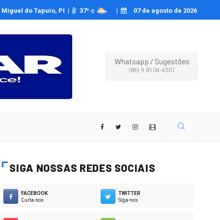
a Oliveira relata ser vítima de deepfakes pornográficos
Miguel do Tapuio, PI |
37
º c
|
07 de agosto de 2026
Whatsapp
/
Sugestões
(86) 9.8104-4551
SIGA NOSSAS REDES SOCIAIS
FACEBOOK
TWITTER
Curta-nos
Siga-nos