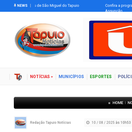
Tapuio
Confira a programação do Festejo Religioso de Assunçã
NEWS
Assunção
NOTÍCIAS
MUNICÍPIOS
ESPORTES
POLÍCI
HOME
N
|
Redação Tapuio Notícias
10 / 08 / 2025
às 10h53