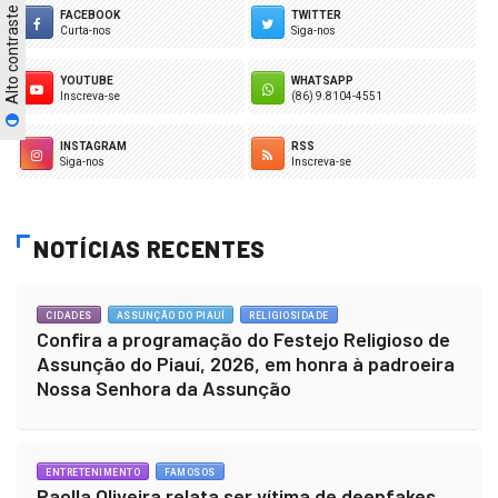
Alto contraste
FACEBOOK
TWITTER
Curta-nos
Siga-nos
YOUTUBE
WHATSAPP
Inscreva-se
(86) 9.8104-4551
INSTAGRAM
RSS
Siga-nos
Inscreva-se
NOTÍCIAS RECENTES
CIDADES
ASSUNÇÃO DO PIAUÍ
RELIGIOSIDADE
Confira a programação do Festejo Religioso de
Assunção do Piauí, 2026, em honra à padroeira
Nossa Senhora da Assunção
ENTRETENIMENTO
FAMOSOS
Paolla Oliveira relata ser vítima de deepfakes