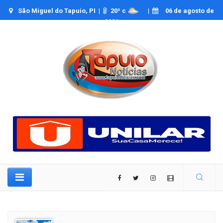
São Miguel do Tapuio, PI |
20
º c
|
06 de agosto de
2026