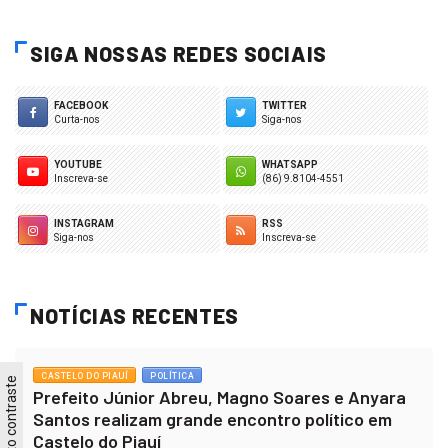
SIGA NOSSAS REDES SOCIAIS
FACEBOOK
TWITTER
Curta-nos
Siga-nos
YOUTUBE
WHATSAPP
Inscreva-se
(86) 9.8104-4551
INSTAGRAM
RSS
Siga-nos
Inscreva-se
NOTÍCIAS RECENTES
CASTELO DO PIAUÍ
POLÍTICA
Alto contraste
Prefeito Júnior Abreu, Magno Soares e Anyara
Santos realizam grande encontro político em
Castelo do Piauí