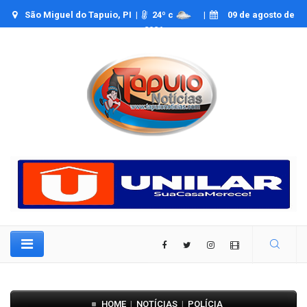
São Miguel do Tapuio, PI |
24
º c
|
09 de agosto de
2026
HOME
NOTÍCIAS
POLÍCIA
|
|