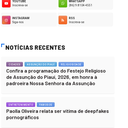
YOUTUBE
WHATSAPP
Inscreva-se
(86) 9.8104-4551
INSTAGRAM
RSS
Siga-nos
Inscreva-se
NOTÍCIAS RECENTES
CIDADES
ASSUNÇÃO DO PIAUÍ
RELIGIOSIDADE
Confira a programação do Festejo Religioso
de Assunção do Piauí, 2026, em honra à
padroeira Nossa Senhora da Assunção
ENTRETENIMENTO
FAMOSOS
Paolla Oliveira relata ser vítima de deepfakes
pornográficos