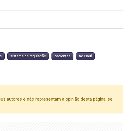
s
sistema de regulação
pacientes
no Piauí
us autores e não representam a opinião desta página, se