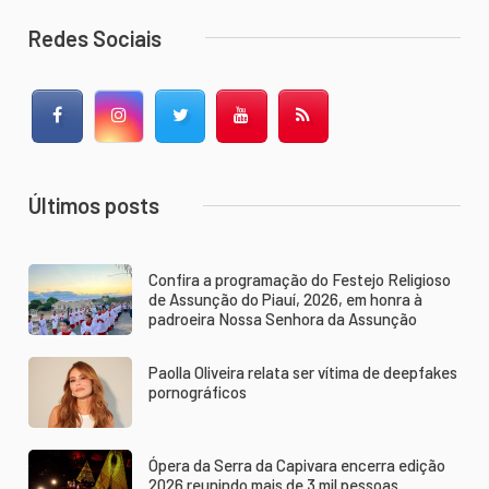
Redes Sociais
Facebook
Instagram
Twitter
YouTube
RSS Feed
Últimos posts
Confira a programação do Festejo Religioso
de Assunção do Piauí, 2026, em honra à
padroeira Nossa Senhora da Assunção
Paolla Oliveira relata ser vítima de deepfakes
pornográficos
Ópera da Serra da Capivara encerra edição
2026 reunindo mais de 3 mil pessoas