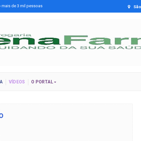
o mais de 3 mil pessoas
Veja 
São 
A
VÍDEOS
O PORTAL
o