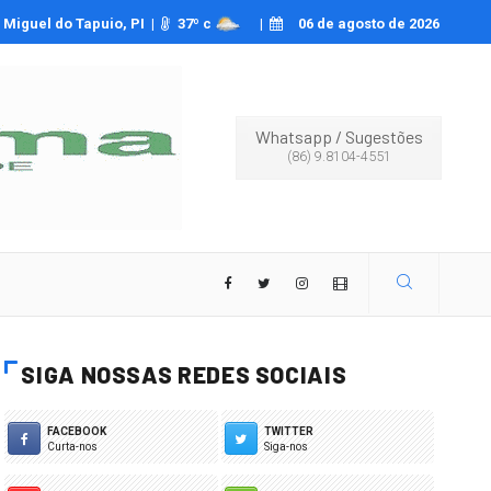
novas funcionalidades e o que mudou no e-título para as Eleições 2026
Miguel do Tapuio, PI |
37
º c
|
06 de agosto de 2026
Whatsapp
/
Sugestões
(86) 9.8104-4551
SIGA NOSSAS REDES SOCIAIS
FACEBOOK
TWITTER
Curta-nos
Siga-nos