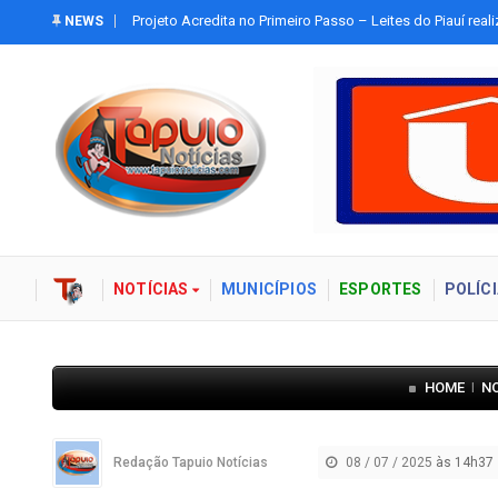
Tapuio
Confira a programação do Festejo Religioso de Assunçã
NEWS
Assunção
NOTÍCIAS
MUNICÍPIOS
ESPORTES
POLÍCI
HOME
N
|
Redação Tapuio Notícias
08 / 07 / 2025
às 14h37