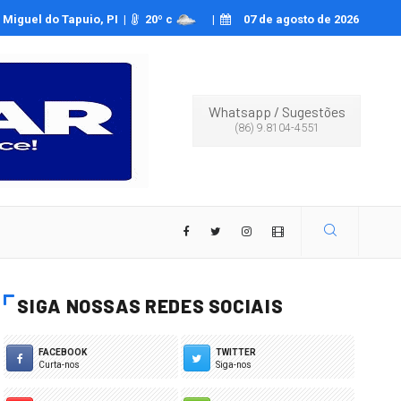
a Oliveira relata ser vítima de deepfakes pornográficos
Miguel do Tapuio, PI |
20
º c
|
07 de agosto de 2026
Whatsapp
/
Sugestões
(86) 9.8104-4551
SIGA NOSSAS REDES SOCIAIS
FACEBOOK
TWITTER
Curta-nos
Siga-nos