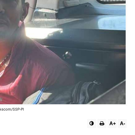
Ascom/SSP-PI
A+
A-