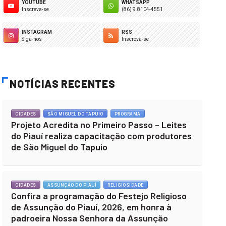
YOUTUBE
WHATSAPP
Inscreva-se
(86) 9.8104-4551
INSTAGRAM
RSS
Siga-nos
Inscreva-se
NOTÍCIAS RECENTES
CIDADES
SÃO MIGUEL DO TAPUIO
PROGRAMA
Projeto Acredita no Primeiro Passo – Leites
do Piauí realiza capacitação com produtores
de São Miguel do Tapuio
CIDADES
ASSUNÇÃO DO PIAUÍ
RELIGIOSIDADE
Confira a programação do Festejo Religioso
de Assunção do Piauí, 2026, em honra à
padroeira Nossa Senhora da Assunção