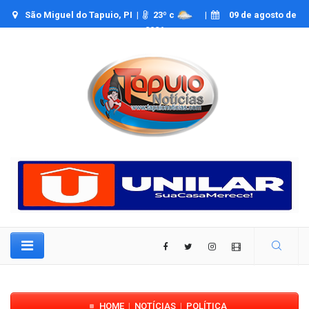
São Miguel do Tapuio, PI |
23
º c
|
09 de agosto de
2026
HOME
NOTÍCIAS
POLÍTICA
|
|