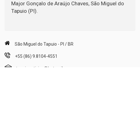
Major Gonçalo de Araújo Chaves, São Miguel do
Tapuio (PI).
São Miguel do Tapuio - PI / BR
+55 (86) 9.8104-4551
tapuionoticias@hotmail.com
Segunda a Sexta: 08h00min às 12h00min e 14h00min às
18h00min;
Sábado: 08h00min às 12h00min.
Publicidade