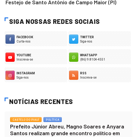
Festejo de Santo Antônio de Campo Maior (PI)
SIGA NOSSAS REDES SOCIAIS
FACEBOOK
TWITTER
Curta-nos
Siga-nos
YOUTUBE
WHATSAPP
Inscreva-se
(86) 9.8104-4551
INSTAGRAM
RSS
Siga-nos
Inscreva-se
NOTÍCIAS RECENTES
CASTELO DO PIAUÍ
POLÍTICA
Prefeito Júnior Abreu, Magno Soares e Anyara
Santos realizam grande encontro político em