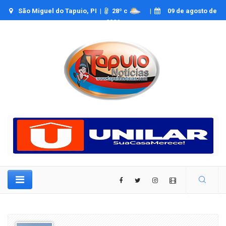
São Miguel do Tapuio, PI |
28
º c
|
09 de agosto de
2026