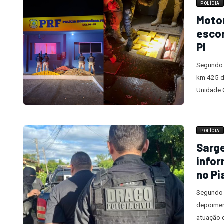
POLÍCIA
Motor
escon
PI
Segundo 
km 425 da
Unidade 
POLÍCIA
Sarge
infor
no Pi
Segundo o
depoimen
atuação 