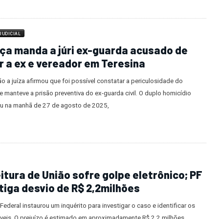
JUDICIAL
ça manda a júri ex-guarda acusado de
 a ex e vereador em Teresina
o a juíza afirmou que foi possível constatar a periculosidade do
 manteve a prisão preventiva do ex-guarda civil. O duplo homicídio
u na manhã de 27 de agosto de 2025,
itura de União sofre golpe eletrônico; PF
tiga desvio de R$ 2,2milhões
 Federal instaurou um inquérito para investigar o caso e identificar os
veis. O prejuízo é estimado em aproximadamente R$ 2,2 milhões.