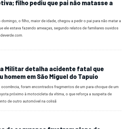
r morta em Oeiras tinha medida
tiva; filho pediu que pai não matasse a
 domingo, o filho, maior de idade, chegou a pedir o pai para não matar a
ue ele estava fazendo ameaças, segundo relatos de familiares ouvidos
adeverde.com.
ia Militar detalha acidente fatal que
u homem em São Miguel do Tapuio
a ocorrência, foram encontrados fragmentos de um para-choque de um
oyota próximo à motocicleta da vítima, o que reforça a suspeita de