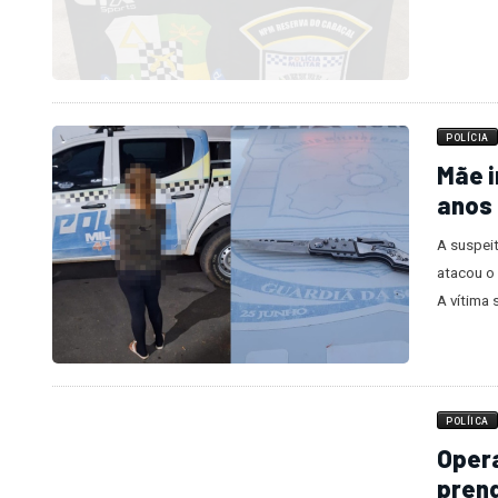
Os dois 
POLÍCIA
Mãe i
anos 
A suspeit
atacou o
A vítima 