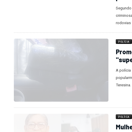
POLÍICA
Opera
prend
Segundo 
criminosa
rodovias 
POLÍCIA
Prom
"sup
A polícia
popularm
Teresina.