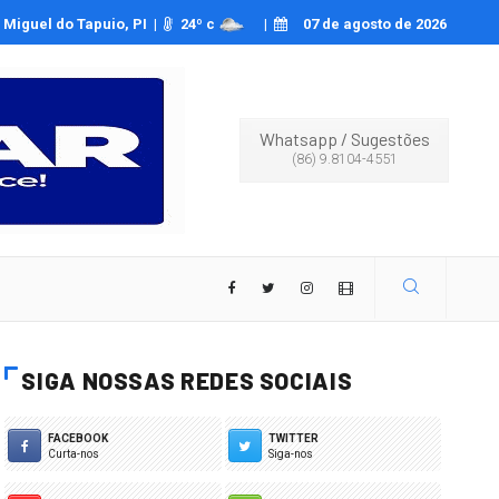
a Oliveira relata ser vítima de deepfakes pornográficos
Miguel do Tapuio, PI |
24
º c
|
07 de agosto de 2026
Whatsapp
/
Sugestões
(86) 9.8104-4551
SIGA NOSSAS REDES SOCIAIS
FACEBOOK
TWITTER
Curta-nos
Siga-nos