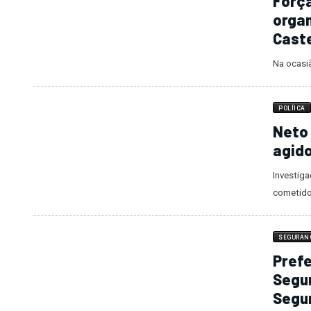
envolvim
POLÍCIA
Força
orga
Caste
Na ocasi
POLÍICA
Neto 
agido
Investiga
cometido