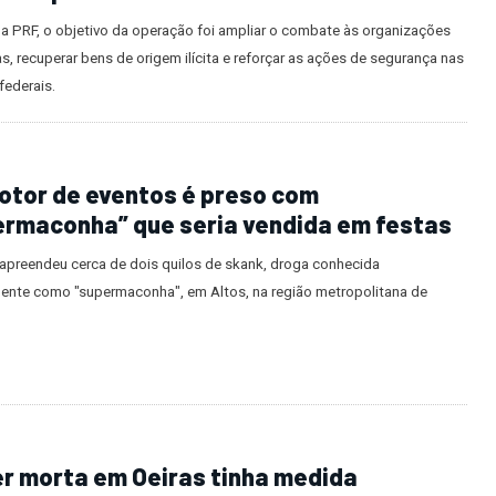
ção da PRF recupera 49 veículos e
e 15 pessoas no Piauí
a PRF, o objetivo da operação foi ampliar o combate às organizações
s, recuperar bens de origem ilícita e reforçar as ações de segurança nas
federais.
otor de eventos é preso com
ermaconha” que seria vendida em festas
 apreendeu cerca de dois quilos de skank, droga conhecida
ente como "supermaconha", em Altos, na região metropolitana de