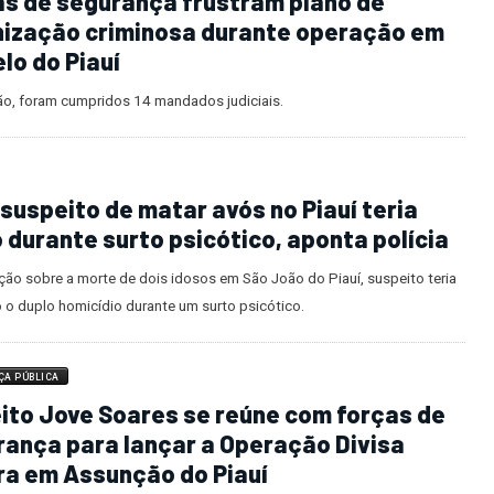
ento de outro automóvel na colisã
s de segurança frustram plano de
nização criminosa durante operação em
lo do Piauí
ão, foram cumpridos 14 mandados judiciais.
suspeito de matar avós no Piauí teria
 durante surto psicótico, aponta polícia
ção sobre a morte de dois idosos em São João do Piauí, suspeito teria
 o duplo homicídio durante um surto psicótico.