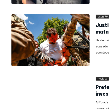
DECISÃO 
Justi
matar
Na decisã
acusado e
acontece
POLÍCIA
Prefe
inves
A Polícia
responsá