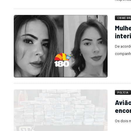
CRIME BR
Mulhe
inter
De acordo
companhei
POLÍCIA
Avião
enco