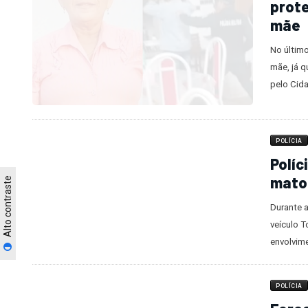
POLÍICA
Mulhe
prote
mãe
No último
mãe, já q
pelo Cid
Alto contraste
POLÍCIA
Políc
mato
Durante 
veículo T