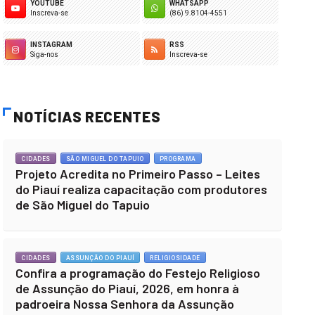
YOUTUBE
WHATSAPP
Inscreva-se
(86) 9.8104-4551
INSTAGRAM
RSS
Siga-nos
Inscreva-se
NOTÍCIAS RECENTES
CIDADES
SÃO MIGUEL DO TAPUIO
PROGRAMA
Projeto Acredita no Primeiro Passo – Leites
do Piauí realiza capacitação com produtores
de São Miguel do Tapuio
CIDADES
ASSUNÇÃO DO PIAUÍ
RELIGIOSIDADE
Confira a programação do Festejo Religioso
de Assunção do Piauí, 2026, em honra à
padroeira Nossa Senhora da Assunção