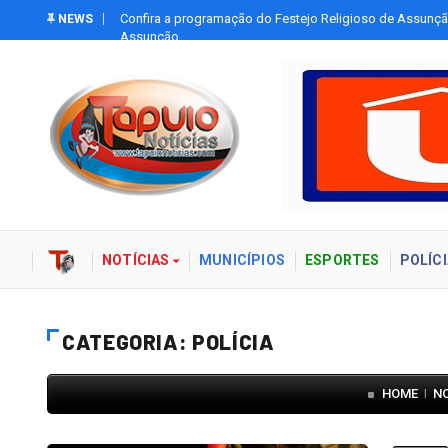
Tapuio
Confira a programação do Festejo Religioso de Assunçã
NEWS
Assunção
NOTÍCIAS
MUNICÍPIOS
ESPORTES
POLÍCI
CATEGORIA: POLÍCIA
HOME
N
|