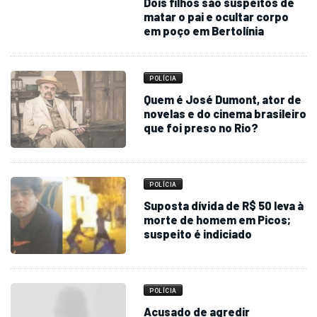
Dois filhos são suspeitos de
matar o pai e ocultar corpo
em poço em Bertolínia
POLÍCIA
Quem é José Dumont, ator de
novelas e do cinema brasileiro
que foi preso no Rio?
POLÍCIA
Suposta dívida de R$ 50 leva à
morte de homem em Picos;
suspeito é indiciado
POLÍCIA