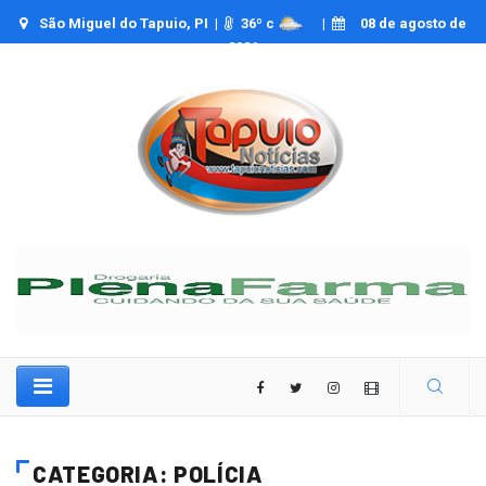
São Miguel do Tapuio, PI |
36
º c
|
08 de agosto de
2026
CATEGORIA: POLÍCIA