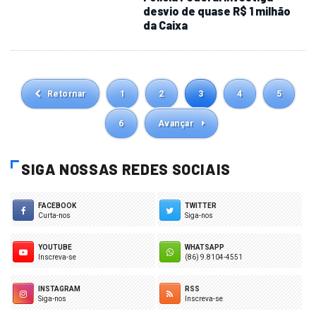
OPERAÇÃO DA PF
Polícia Federal investiga
desvio de quase R$ 1 milhão
da Caixa
Retornar
1
2
3
4
5
6
Avançar
SIGA NOSSAS REDES SOCIAIS
FACEBOOK
TWITTER
Curta-nos
Siga-nos
YOUTUBE
WHATSAPP
Inscreva-se
(86) 9.8104-4551
INSTAGRAM
RSS