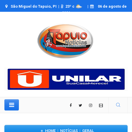
São Miguel do Tapuio, PI |
23
º c
|
06 de agosto de
2026
HOME
NOTÍCIAS
GERAL
|
|