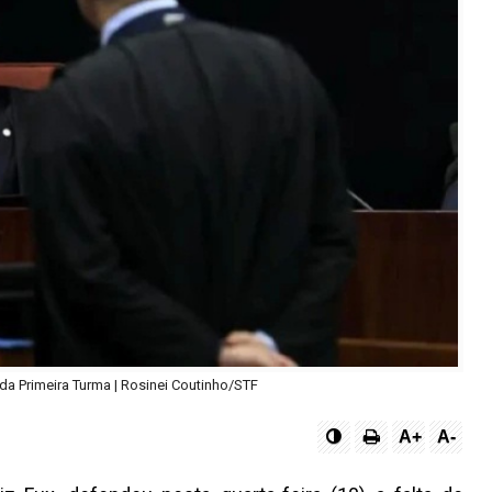
da Primeira Turma | Rosinei Coutinho/STF
A+
A-