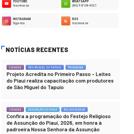
YOUTUBE
WHATSAPP
Inscreva-se
(86) 9.8104-4551
INSTAGRAM
RSS
Siga-nos
Inscreva-se
NOTÍCIAS RECENTES
CIDADES
SÃO MIGUEL DO TAPUIO
PROGRAMA
Projeto Acredita no Primeiro Passo – Leites
do Piauí realiza capacitação com produtores
de São Miguel do Tapuio
CIDADES
ASSUNÇÃO DO PIAUÍ
RELIGIOSIDADE
Confira a programação do Festejo Religioso
de Assunção do Piauí, 2026, em honra à
padroeira Nossa Senhora da Assunção