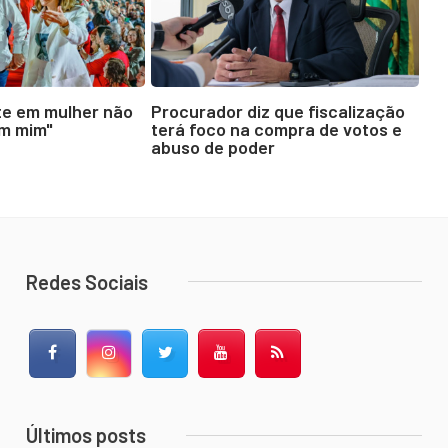
te em mulher não
Procurador diz que fiscalização
em mim"
terá foco na compra de votos e
abuso de poder
Redes Sociais
Facebook
Instagram
Twitter
YouTube
RSS Feed
Últimos posts