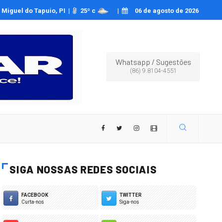
a Oliveira relata ser vítima de deepfakes pornográficos
Miguel do Tapuio, PI |
25
º c
|
06 de agosto de 2026
Whatsapp
/
Sugestões
(86) 9.8104-4551
SIGA NOSSAS REDES SOCIAIS
FACEBOOK
TWITTER
Curta-nos
Siga-nos