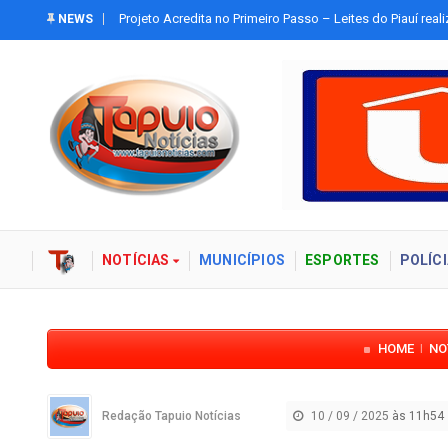
Tapuio
Confira a programação do Festejo Religioso de Assunçã
NEWS
Assunção
NOTÍCIAS
MUNICÍPIOS
ESPORTES
POLÍCI
HOME
NO
|
Redação Tapuio Notícias
10 / 09 / 2025
às 11h54