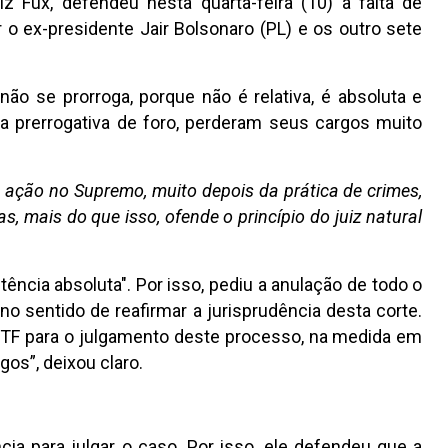
iz Fux, defendeu nesta quarta-feira (10) a falta de
o ex-presidente Jair Bolsonaro (PL) e os outro sete
o se prorroga, porque não é relativa, é absoluta e
 prerrogativa de foro, perderam seus cargos muito
 ação no Supremo, muito depois da prática de crimes,
 mais do que isso, ofende o princípio do juiz natural
ncia absoluta". Por isso, pediu a anulação de todo o
o sentido de reafirmar a jurisprudência desta corte.
STF para o julgamento deste processo, na medida em
os”, deixou claro.
a para julgar o caso. Por isso, ele defendeu que a