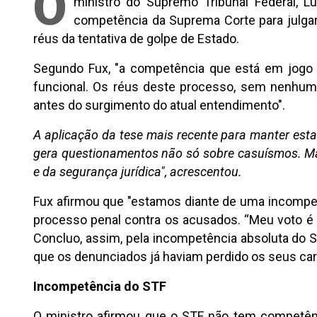
O
ministro do Supremo Tribunal Federal, Lu
competência da Suprema Corte para julgar 
réus da tentativa de golpe de Estado.
Segundo Fux, "a competência que está em jogo nã
funcional. Os réus deste processo, sem nenhuma
antes do surgimento do atual entendimento".
A aplicação da tese mais recente para manter esta
gera questionamentos não só sobre casuísmos. Mas,
e da segurança jurídica", acrescentou.
Fux afirmou que "estamos diante de uma incompetê
processo penal contra os acusados. “Meu voto é n
Concluo, assim, pela incompetência absoluta do 
que os denunciados já haviam perdido os seus carg
Incompetência do STF
O ministro afirmou que o STF não tem competênci