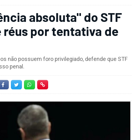
ncia absoluta" do STF
 réus por tentativa de
dos não possuem foro privilegiado, defende que STF
sso penal.
Facebook
Twitter
Whatsapp
Hiperlink