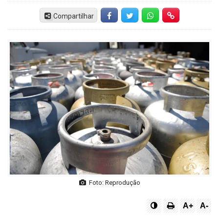
Compartilhar
Facebook
Twitter
Whatsapp
Hiperlink
Foto: Reprodução
A+
A-