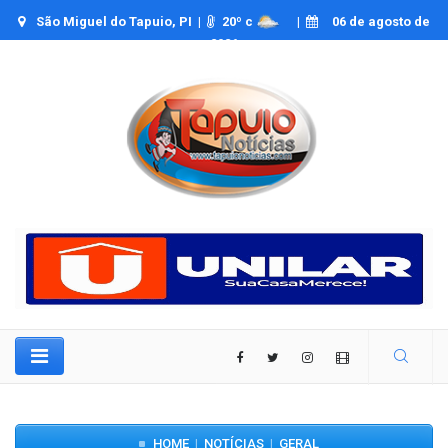
São Miguel do Tapuio, PI |
20
º c
|
06 de agosto de
2026
HOME
NOTÍCIAS
GERAL
|
|