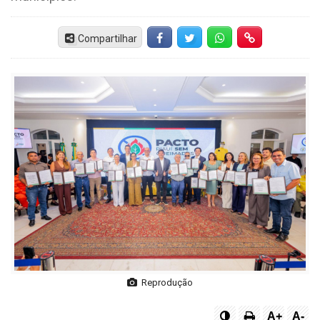
Compartilhar
Facebook
Twitter
Whatsapp
Hiperlink
Reprodução
A+
A-