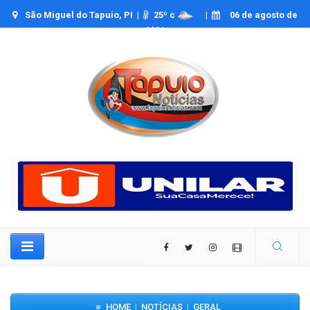
São Miguel do Tapuio, PI |
25
º c
|
06 de agosto de
2026
HOME
NOTÍCIAS
GERAL
|
|