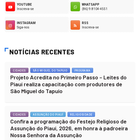
YOUTUBE
WHATSAPP
Inscreva-se
(86) 9.8104-4551
INSTAGRAM
RSS
Siga-nos
Inscreva-se
NOTÍCIAS RECENTES
CIDADES
SÃO MIGUEL DO TAPUIO
PROGRAMA
Projeto Acredita no Primeiro Passo – Leites do
Piauí realiza capacitação com produtores de
São Miguel do Tapuio
CIDADES
ASSUNÇÃO DO PIAUÍ
RELIGIOSIDADE
Confira a programação do Festejo Religioso de
Assunção do Piauí, 2026, em honra à padroeira
Nossa Senhora da Assunção