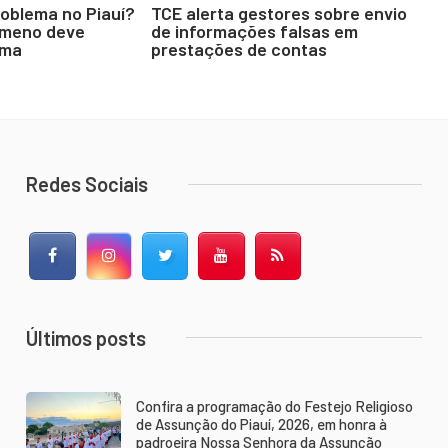
roblema no Piauí?
TCE alerta gestores sobre envio
ômeno deve
de informações falsas em
ima
prestações de contas
Redes Sociais
Facebook
Instagram
Twitter
YouTube
RSS Feed
Últimos posts
Confira a programação do Festejo Religioso
de Assunção do Piauí, 2026, em honra à
padroeira Nossa Senhora da Assunção