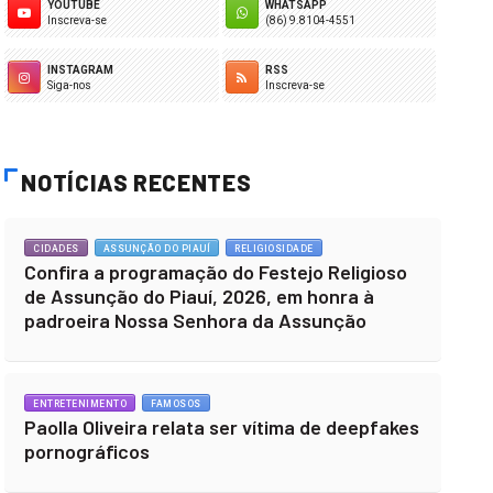
YOUTUBE
WHATSAPP
Inscreva-se
(86) 9.8104-4551
INSTAGRAM
RSS
Siga-nos
Inscreva-se
NOTÍCIAS RECENTES
CIDADES
ASSUNÇÃO DO PIAUÍ
RELIGIOSIDADE
Confira a programação do Festejo Religioso
de Assunção do Piauí, 2026, em honra à
padroeira Nossa Senhora da Assunção
ENTRETENIMENTO
FAMOSOS
Paolla Oliveira relata ser vítima de deepfakes
pornográficos