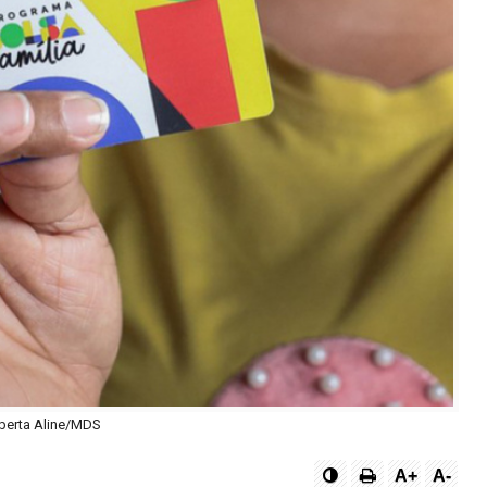
berta Aline/MDS
A+
A-