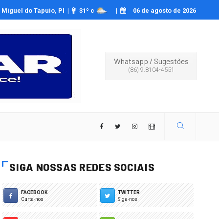
a da Serra da Capivara encerra edição 2026 reunindo mais de 3 mil pessoas
Miguel do Tapuio, PI |
31
º c
|
06 de agosto de 2026
Whatsapp
/
Sugestões
(86) 9.8104-4551
SIGA NOSSAS REDES SOCIAIS
FACEBOOK
TWITTER
Curta-nos
Siga-nos