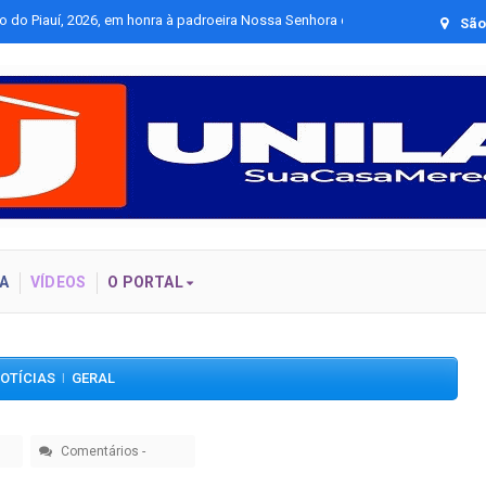
cos
Óper
São 
A
VÍDEOS
O PORTAL
OTÍCIAS
GERAL
|
Comentários
-