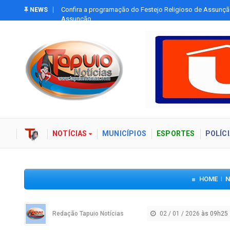
ora da
Paolla Oliveira relata ser vítima de deepfakes pornográfi
NEWS
NOTÍCIAS
MUNICÍPIOS
ESPORTES
POLÍCI
HOME
N
|
Redação Tapuio Notícias
02 / 01 / 2026
às 09h25