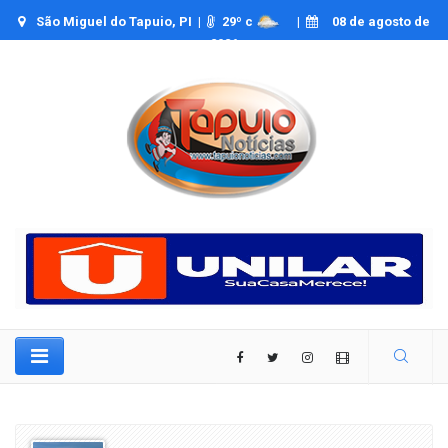
São Miguel do Tapuio, PI |
29
º c
|
08 de agosto de
2026