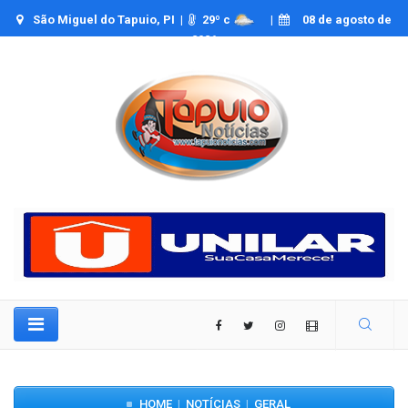
São Miguel do Tapuio, PI |
29
º c
|
08 de agosto de
2026
HOME
NOTÍCIAS
GERAL
|
|